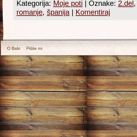
Kategorija:
Moje poti
|
Oznake:
2.del
romanje
,
španija
|
Komentiraj
O Babi
Pišite mi