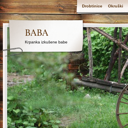
Drobtinice
Okruški
BABA
Krpanka izkušene babe