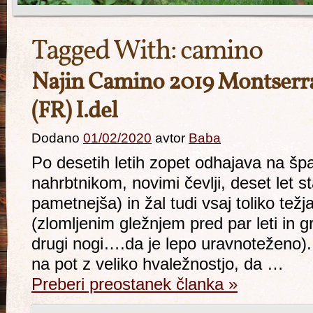
Tagged With:
camino
Najin Camino 2019 Montserra
(FR) I.del
Dodano
01/02/2020
avtor
Baba
Po desetih letih zopet odhajava na šp
nahrbtnikom, novimi čevlji, deset let s
pametnejša) in žal tudi vsaj toliko te
(zlomljenim gležnjem pred par leti in 
drugi nogi….da je lepo uravnoteženo)
na pot z veliko hvaležnostjo, da …
Preberi preostanek članka
»