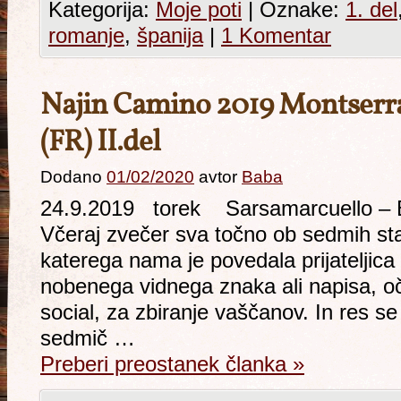
Kategorija:
Moje poti
|
Oznake:
1. del
romanje
,
španija
|
1 Komentar
Najin Camino 2019 Montserra
(FR) II.del
Dodano
01/02/2020
avtor
Baba
24.9.2019 torek Sarsamarcuello 
Včeraj zvečer sva točno ob sedmih sta
katerega nama je povedala prijateljica
nobenega vidnega znaka ali napisa, očit
social, za zbiranje vaščanov. In res se
sedmič …
Preberi preostanek članka
»