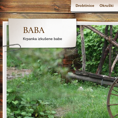
Drobtinice
Okruški
BABA
Krpanka izkušene babe