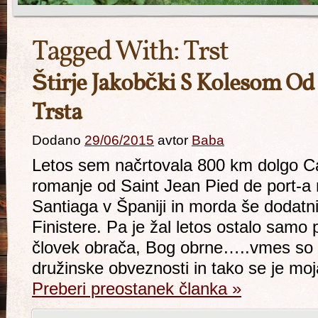
Tagged With:
Trst
Štirje Jakobčki S Kolesom Od
Trsta
Dodano
29/06/2015
avtor
Baba
Letos sem načrtovala 800 km dolgo C
romanje od Saint Jean Pied de port-a 
Santiaga v Španiji in morda še dodatn
Finistere. Pa je žal letos ostalo samo 
človek obrača, Bog obrne…..vmes so pr
družinske obveznosti in tako se je moj
Preberi preostanek članka
»