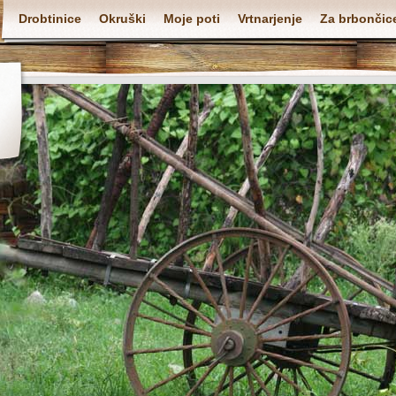
Drobtinice
Okruški
Moje poti
Vrtnarjenje
Za brbončic