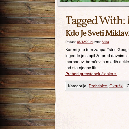
Tagged With:
Kdo Je Sveti Mikla
Dodano
05/12/2014
avtor
Baba
Kar mi je o tem zaupal “stric Googl
legende je stopil že pred davnimi s
mornarjev, beračev in mladih dekle
tod sta njegov lik …
Preberi preostanek članka
»
Kategorija:
Drobtinice
,
Okruški
|
O