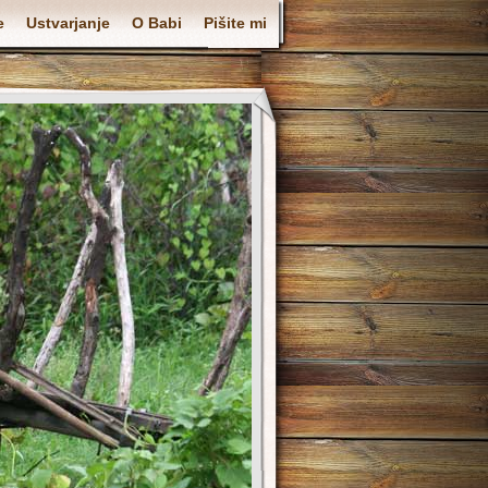
e
Ustvarjanje
O Babi
Pišite mi