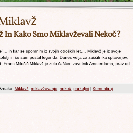
Miklavž
vž In Kako Smo Miklavževali Nekoč?
e”….in kar se spomnim iz svojih otroških let…. Miklavž je iz svoje
toletji in še sam postal legenda. Danes velja za zaščitnika splavarjev,
t. Franc Milošič Miklavž je zelo čaščen zavetnik Amsterdama, prav od
znake:
Miklavž
,
miklavževanje
,
nekoč
,
parkeljni
|
Komentiraj