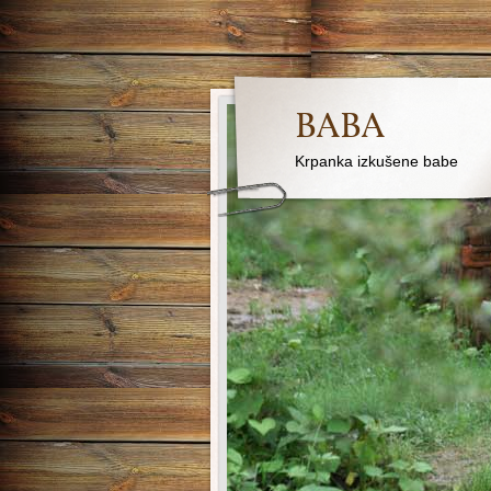
BABA
Krpanka izkušene babe