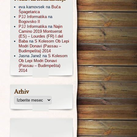
eva karnovsek
na
Buča
Špagetarica
PJJ Informatika
na
Bogovsko II
PJJ Informatika
na
Najin
Camino 2019 Montserrat
(ES) – Lourdes (FR) I.del
Baba
na
S Kolesom Ob Lepi
Modri Donavi (Passau –
Budimpešta) 2014
Jasna Janež
na
S Kolesom
Ob Lepi Modri Donavi
(Passau – Budimpešta)
2014
Arhiv
ccda 200-310
PMP
|
70-347
|
,
E22-189
1z0-062
|
dumps
CGEIT
|
,
300-085
644-906 imtxr
|
300-135
,
2v0-
|