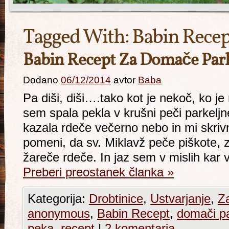
Tagged With:
Babin Recep
Babin Recept Za Domače Park
Dodano
06/12/2014
avtor
Baba
Pa diši, diši….tako kot je nekoč, ko 
sem spala pekla v krušni peči parkeljn
kazala rdeče večerno nebo in mi skriv
pomeni, da sv. Miklavž peče piškote, z
žareče rdeče. In jaz sem v mislih kar 
Preberi preostanek članka
»
Kategorija:
Drobtinice
,
Ustvarjanje
,
Z
anonymous
,
Babin Recept
,
domači pa
peka
,
recept
|
2 komentarja