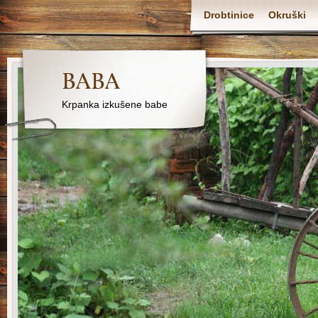
Drobtinice
Okruški
BABA
Krpanka izkušene babe