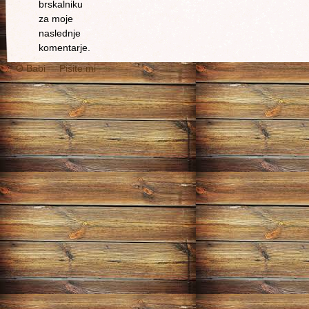
brskalniku
za moje
naslednje
komentarje.
O Babi
Pišite mi