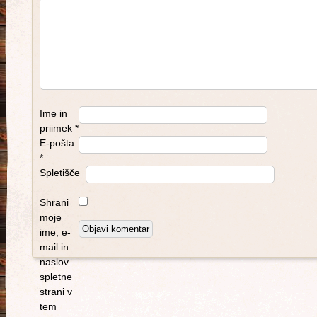
Ime in
priimek
*
E-pošta
*
Spletišče
Shrani
moje
ime, e-
mail in
naslov
spletne
strani v
tem