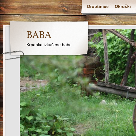
Drobtinice
Okruški
BABA
Krpanka izkušene babe