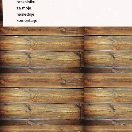
brskalniku
za moje
naslednje
komentarje.
O Babi
Pišite mi