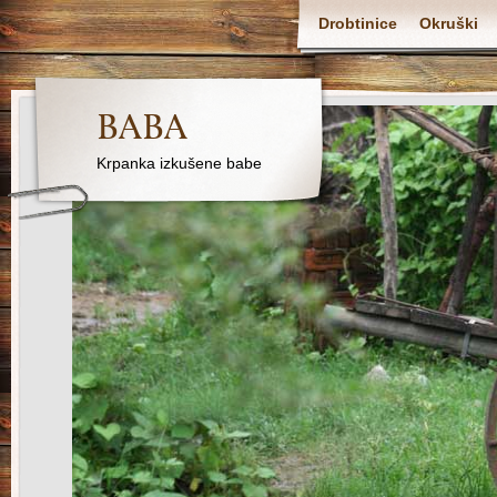
Drobtinice
Okruški
BABA
Krpanka izkušene babe