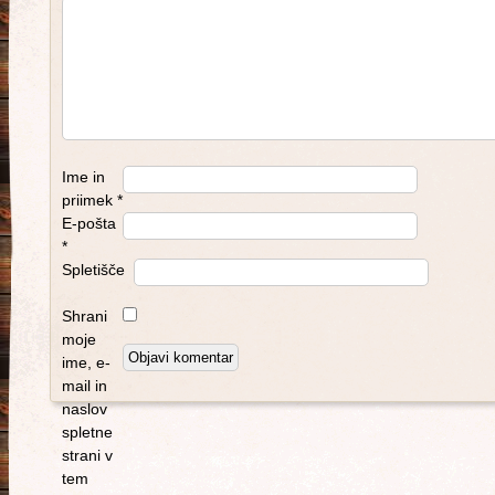
Ime in
priimek
*
E-pošta
*
Spletišče
Shrani
moje
ime, e-
mail in
naslov
spletne
strani v
tem